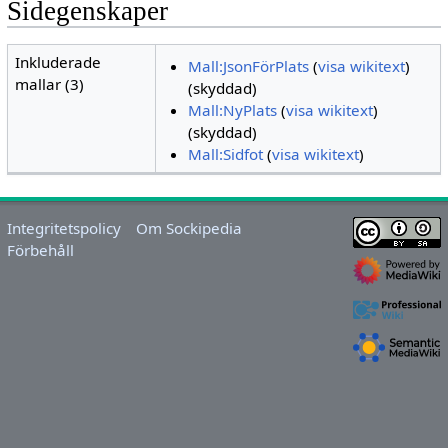
Sidegenskaper
Inkluderade
Mall:JsonFörPlats
(
visa wikitext
)
mallar (3)
(skyddad)
Mall:NyPlats
(
visa wikitext
)
(skyddad)
Mall:Sidfot
(
visa wikitext
)
Integritetspolicy
Om Sockipedia
Förbehåll