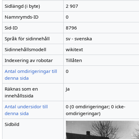
Sidlängd (i byte)
2 907
Namnrymds-ID
0
Sid-ID
8796
Språk för sidinnehåll
sv - svenska
Sidinnehållsmodell
wikitext
Indexering av robotar
Tillåten
Antal omdirigeringar till
0
denna sida
Räknas som en
Ja
innehållssida
Antal undersidor till
0 (0 omdirigeringar; 0 icke-
denna sida
omdirigeringar)
Sidbild