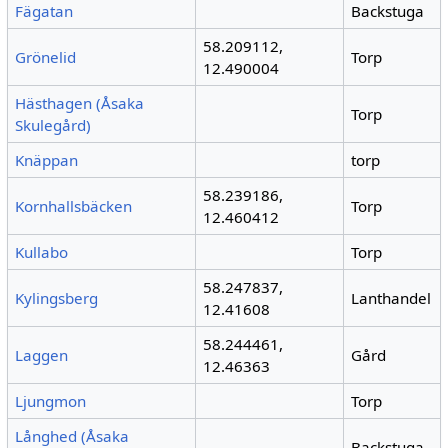
Fägatan
Backstuga
58.209112,
Grönelid
Torp
12.490004
Hästhagen (Åsaka
Torp
Skulegård)
Knäppan
torp
58.239186,
Kornhallsbäcken
Torp
12.460412
Kullabo
Torp
58.247837,
Kylingsberg
Lanthandel
12.41608
58.244461,
Laggen
Gård
12.46363
Ljungmon
Torp
Långhed (Åsaka
Backstuga