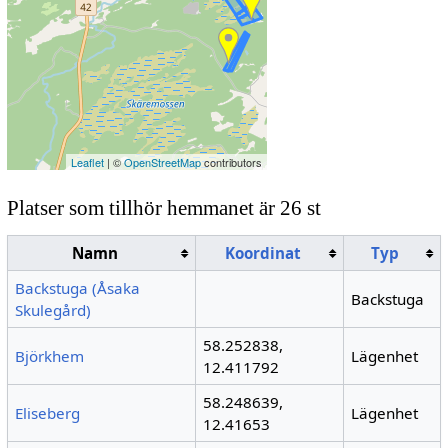
Leaflet
| ©
OpenStreetMap
contributors
Platser som tillhör hemmanet är 26 st
Namn
Koordinat
Typ
Backstuga (Åsaka
Backstuga
Skulegård)
58.252838,
Björkhem
Lägenhet
12.411792
58.248639,
Eliseberg
Lägenhet
12.41653