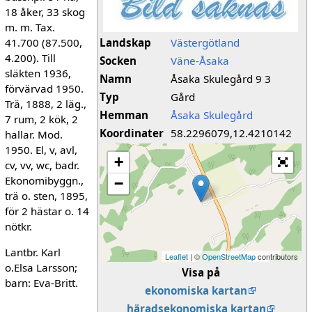
18 åker, 33 skog
m. m. Tax.
41.700 (87.500,
Landskap
Västergötland
4.200). Till
Socken
Väne-Åsaka
släkten 1936,
Namn
Åsaka Skulegård 9 3
förvärvad 1950.
Typ
Gård
Trä, 1888, 2 läg.,
Hemman
Åsaka Skulegård
7 rum, 2 kök, 2
Koordinater
58.2296079,12.4210142
hallar. Mod.
1950. El, v, avl,
+
cv, vv, wc, badr.
Ekonomibyggn.,
−
trä o. sten, 1895,
för 2 hästar o. 14
nötkr.
Lantbr. Karl
Leaflet
| ©
OpenStreetMap
contributors
o.Elsa Larsson;
Visa på
barn: Eva-Britt.
ekonomiska kartan
häradsekonomiska kartan