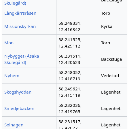
Skulegård)
Långkärrsråsen
Torp
58.248331,
Missionskyrkan
Kyrka
12.416342
58.241525,
Mon
Torp
12.429112
Nybygget (Åsaka
58.231511,
Backstuga
Skulegård)
12.420623
58.248052,
Nyhem
Verkstad
12.418719
58.249621,
Skogshyddan
Lägenhet
12.415119
58.232036,
Smedjebacken
Lägenhet
12.419765
58.231517,
Solhagen
Lägenhet
12.42072