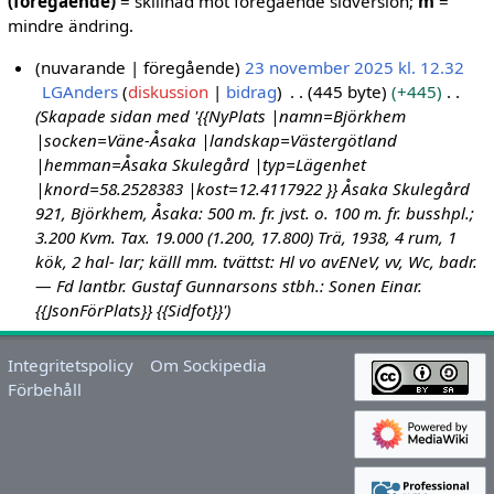
(föregående)
= skillnad mot föregående sidversion;
m
=
mindre ändring.
nuvarande
föregående
23 november 2025 kl. 12.32
LGAnders
diskussion
bidrag
445 byte
+445
2
Skapade sidan med '{{NyPlats |namn=Björkhem
3
|socken=Väne-Åsaka |landskap=Västergötland
n
|hemman=Åsaka Skulegård |typ=Lägenhet
o
|knord=58.2528383 |kost=12.4117922 }} Åsaka Skulegård
v
921, Björkhem, Åsaka: 500 m. fr. jvst. o. 100 m. fr. busshpl.;
e
3.200 Kvm. Tax. 19.000 (1.200, 17.800) Trä, 1938, 4 rum, 1
m
kök, 2 hal- lar; källl mm. tvättst: Hl vo avENeV, vv, Wc, badr.
b
— Fd lantbr. Gustaf Gunnarsons stbh.: Sonen Einar.
e
{{JsonFörPlats}} {{Sidfot}}'
r
2
Integritetspolicy
Om Sockipedia
0
Förbehåll
2
5