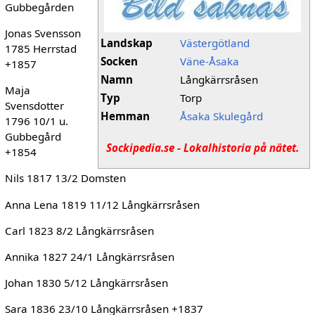
Gubbegården
Jonas Svensson
Landskap
Västergötland
1785 Herrstad
Socken
Väne-Åsaka
+1857
Namn
Långkärrsråsen
Maja
Typ
Torp
Svensdotter
Hemman
Åsaka Skulegård
1796 10/1 u.
Gubbegård
Sockipedia.se - Lokalhistoria på nätet.
+1854
Nils 1817 13/2 Domsten
Anna Lena 1819 11/12 Långkärrsråsen
Carl 1823 8/2 Långkärrsråsen
Annika 1827 24/1 Långkärrsråsen
Johan 1830 5/12 Långkärrsråsen
Sara 1836 23/10 Långkärrsråsen +1837