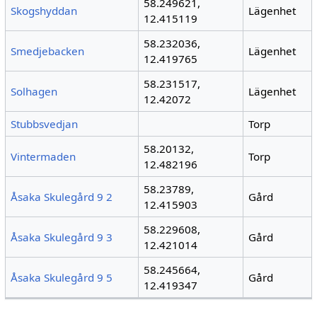
58.249621,
Skogshyddan
Lägenhet
12.415119
58.232036,
Smedjebacken
Lägenhet
12.419765
58.231517,
Solhagen
Lägenhet
12.42072
Stubbsvedjan
Torp
58.20132,
Vintermaden
Torp
12.482196
58.23789,
Åsaka Skulegård 9 2
Gård
12.415903
58.229608,
Åsaka Skulegård 9 3
Gård
12.421014
58.245664,
Åsaka Skulegård 9 5
Gård
12.419347