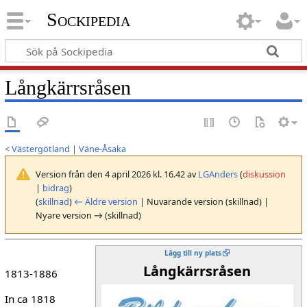
Sockipedia
Långkärrsråsen
<
Västergötland
|
Väne-Åsaka
Version från den 4 april 2026 kl. 16.42 av
LGAnders
(
diskussion
|
bidrag
)
(
skillnad
)
← Äldre version
| Nuvarande version (skillnad) |
Nyare version → (skillnad)
Lägg till ny plats
Långkärrsråsen
1813-1886
In ca 1818