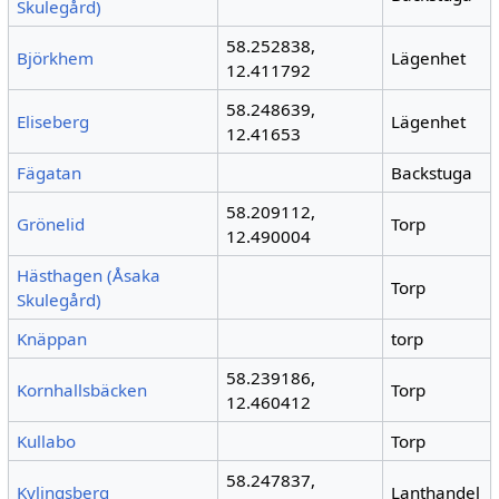
Skulegård)
58.252838,
Björkhem
Lägenhet
12.411792
58.248639,
Eliseberg
Lägenhet
12.41653
Fägatan
Backstuga
58.209112,
Grönelid
Torp
12.490004
Hästhagen (Åsaka
Torp
Skulegård)
Knäppan
torp
58.239186,
Kornhallsbäcken
Torp
12.460412
Kullabo
Torp
58.247837,
Kylingsberg
Lanthandel