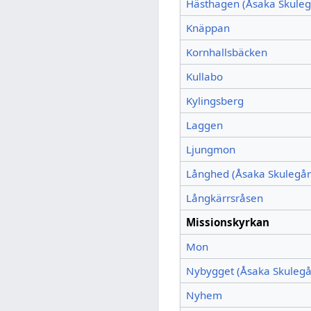
Hästhagen (Åsaka Skuleg
Knäppan
Kornhallsbäcken
Kullabo
Kylingsberg
Laggen
Ljungmon
Långhed (Åsaka Skulegår
Långkärrsråsen
Missionskyrkan
Mon
Nybygget (Åsaka Skulegå
Nyhem