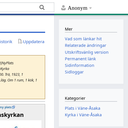
Anonym
Mer
Vad som länkar hit
istorik
Uppdatera
Relaterade ändringar
Utskriftsvänlig version
Permanent länk
{{NyPlats
Sidinformation
=Kyrka
Sidloggar
0. Trä, 1923, 1
.läg. Om 1 rum, 1 kök, 1
Kategorier
 ny plats
Plats i Väne-Åsaka
nskyrkan
Kyrka i Väne-Åsaka