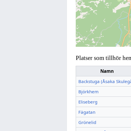
Platser som tillhör he
Namn
Backstuga (Åsaka Skuleg
Björkhem
Eliseberg
Fägatan
Grönelid