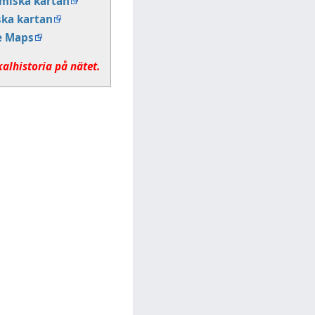
miska kartan
ska kartan
e Maps
kalhistoria på nätet.