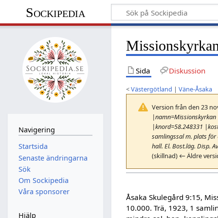
Sockipedia
Missionskyrka
Sida
Diskussion
<
Västergötland
|
Väne-Åsaka
Version från den 23 no
|namn=Missionskyrkan 
|knord=58.248331 |kost=1
Navigering
samlingssal m. plats för
hall. El. Bost.läg. Disp. 
Startsida
(skillnad) ← Äldre vers
Senaste ändringarna
Sök
Om Sockipedia
Våra sponsorer
Åsaka Skulegård 9:15, Miss
10.000. Trä, 1923, 1 samlin
Hjälp