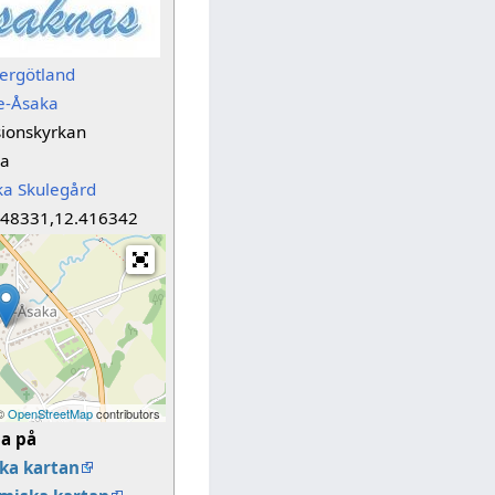
ergötland
e-Åsaka
sionskyrkan
ka
ka Skulegård
248331,12.416342
 ©
OpenStreetMap
contributors
sa på
ka kartan