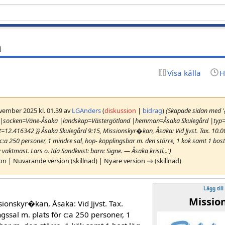
n
Visa källa
H
vember 2025 kl. 01.39 av
LGAnders
(
diskussion
|
bidrag
)
(Skapade sidan med '
|socken=Väne-Åsaka |landskap=Västergötland |hemman=Åsaka Skulegård |typ
2.416342 }} Åsaka Skulegård 9:15, Missionskyr�kan, Åsaka: Vid Jjvst. Tax. 10.00
 c:a 250 personer, 1 mindre sal, hop- kopplingsbar m. den större, 1 kök samt 1 bost
Av vaktmäst. Lars o. Ida Sandkvist: barn: Signe. — Åsaka kristl...')
ion | Nuvarande version (skillnad) | Nyare version → (skillnad)
Lägg till
Missio
ionskyr�kan, Åsaka: Vid Jjvst. Tax.
gssal m. plats för c:a 250 personer, 1