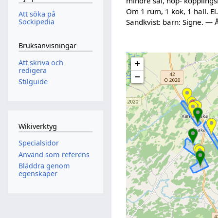
mindre sal, hop- kopplings
Om 1 rum, 1 kök, 1 hall. El
Att söka på
Sandkvist: barn: Signe. — Å
Sockipedia
Bruksanvisningar
Att skriva och
+
redigera
−
Stilguide
Wikiverktyg
Specialsidor
Använd som referens
Bläddra genom
egenskaper