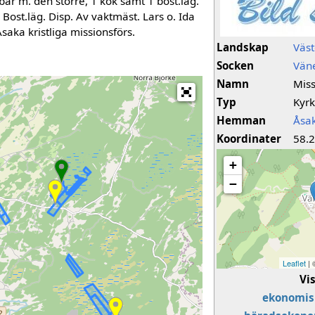
bar m. den större, 1 kök samt 1 bost.läg.
. Bost.läg. Disp. Av vaktmäst. Lars o. Ida
saka kristliga missionsförs.
Landskap
Väst
Socken
Vän
Namn
Mis
Typ
Kyr
Hemman
Åsa
Koordinater
58.
+
−
Leaflet
|
Vi
ekonomis