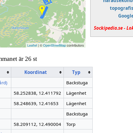
häradsekono
topografi
Googl
Sockipedia.se - Lo
Leaflet
| ©
OpenStreetMap
contributors
mmanet är 26 st
Koordinat
Typ
ård)
Backstuga
58.252838, 12.411792
Lägenhet
58.248639, 12.41653
Lägenhet
Backstuga
58.209112, 12.490004
Torp