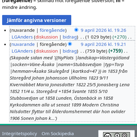
(föregående)
= skillnad mot föregående sidversion;
m
=
mindre ändring.
nuvarande
föregående
9 april 2026 kl. 19.26
LGAnders
diskussion
bidrag
1 029 byte
+270
9
I
nuvarande
föregående
9 april 2026 kl. 19.21
a
n
LGAnders
diskussion
bidrag
759 byte
+759
p
g
Skapade sidan med '{{NyPlats |landskap=Västergötland
r
e
|socken=Väne-Åsaka |namn=Stubbsvedjan |typ=Torp
i
n
|hemman=Åsaka Skulegård |kartkod=47 }} in 1853 från
l
r
Storegård Johan Johansson Ullholms 1823 9/11
2
e
Kivernäbbet Maria Jonasdotter 1822 25/5 Jonasberg Lena
0
d
1852 11/4 u. Storegård +1854 Svante 1855 5/10
2
i
Stubbsvedjan ut 1858 Lunden, Östanbäck in 1858
6
g
Kyrkodammen alla ut senast 1899 Modern Christina
e
Nilsdotter flyttar till ålderdomshemmet där hon avlider
r
1906 Sonen Johan k...'
i
n
Integritetspolicy
Om Sockipedia