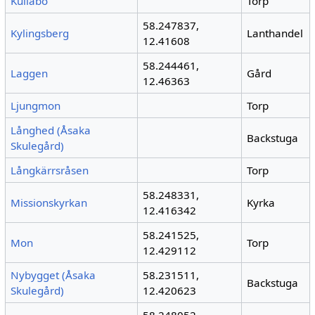
Kullabo
Torp
58.247837,
Kylingsberg
Lanthandel
12.41608
58.244461,
Laggen
Gård
12.46363
Ljungmon
Torp
Långhed (Åsaka
Backstuga
Skulegård)
Långkärrsråsen
Torp
58.248331,
Missionskyrkan
Kyrka
12.416342
58.241525,
Mon
Torp
12.429112
Nybygget (Åsaka
58.231511,
Backstuga
Skulegård)
12.420623
58.248052,