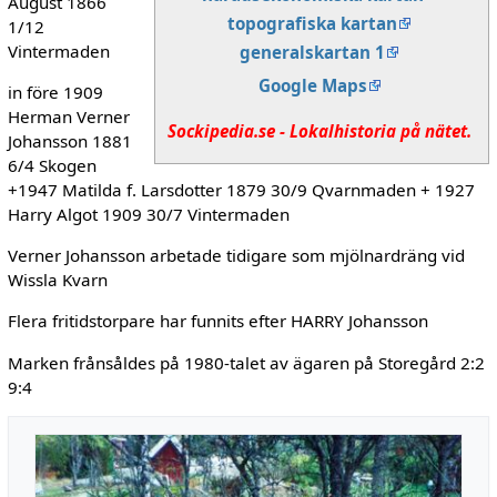
August 1866
topografiska kartan
1/12
Vintermaden
generalskartan 1
Google Maps
in före 1909
Herman Verner
Sockipedia.se - Lokalhistoria på nätet.
Johansson 1881
6/4 Skogen
+1947 Matilda f. Larsdotter 1879 30/9 Qvarnmaden + 1927
Harry Algot 1909 30/7 Vintermaden
Verner Johansson arbetade tidigare som mjölnardräng vid
Wissla Kvarn
Flera fritidstorpare har funnits efter HARRY Johansson
Marken frånsåldes på 1980-talet av ägaren på Storegård 2:2
9:4