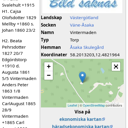
Svalehult +1915
H1. Cajsa
Olofsdotter 1829
Landskap
Västergötland
Mellby +1860 s.
Socken
Väne-Åsaka
Johan 1860 23/2
Namn
Vintermaden
Typ
Torp
H2. Beata
Pehrsdotter
Hemman
Åsaka Skulegård
1827 20/7
Koordinater
58.2013203,12.4821964
Edgördstorp
+1910 d.
+
Augusta 1861
−
5/5 Vintermaden
Anders Peter
1863 1/8
Vintermaden
CarlAugust 1865
Leaflet
| ©
OpenStreetMap
contributors
28/9
Visa på
Vintermaden
ekonomiska kartan
+1865 Carl
häradsekonomiska kartan