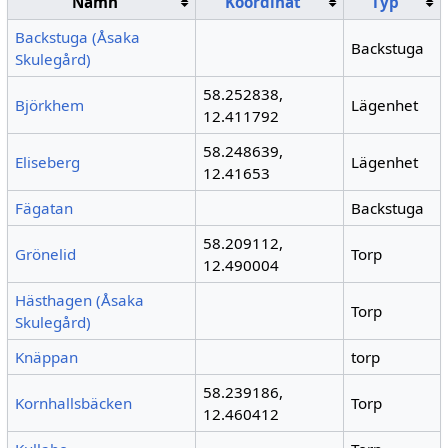
Namn
Koordinat
Typ
Backstuga (Åsaka
Backstuga
Skulegård)
58.252838,
Björkhem
Lägenhet
12.411792
58.248639,
Eliseberg
Lägenhet
12.41653
Fägatan
Backstuga
58.209112,
Grönelid
Torp
12.490004
Hästhagen (Åsaka
Torp
Skulegård)
Knäppan
torp
58.239186,
Kornhallsbäcken
Torp
12.460412