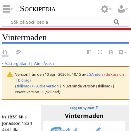
Sockipedia
Vintermaden
<
Västergötland
|
Väne-Åsaka
Version från den 10 april 2026 kl. 10.15 av
LGAnders
(
diskussion
|
bidrag
)
(
skillnad
)
← Äldre version
| Nuvarande version (skillnad) |
Nyare version → (skillnad)
Lägg till ny plats
Vintermaden
in 1859 Nils
Jonasson 1834
4/4 Lilla