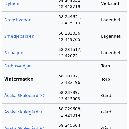
Nyhem
Verkstad
12.418719
58.249621,
Skogshyddan
Lägenhet
12.415119
58.232036,
Smedjebacken
Lägenhet
12.419765
58.231517,
Solhagen
Lägenhet
12.42072
Stubbsvedjan
Torp
58.20132,
Vintermaden
Torp
12.482196
58.23789,
Åsaka Skulegård 9 2
Gård
12.415903
58.229608,
Åsaka Skulegård 9 3
Gård
12.421014
58.245664,
Åsaka Skulegård 9 5
Gård