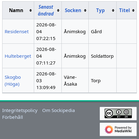
Senast
Namn
Socken
Typ
Titel
ändrad
2026-08-
Residenset
04
Ånimskog
Gård
07:22:15
2026-08-
Hulteberget
04
Ånimskog
Soldattorp
07:11:27
2026-08-
Skogbo
Väne-
03
Torp
(Höga)
Åsaka
13:09:49
Integritetspolicy
Om Sockipedia
Förbehåll