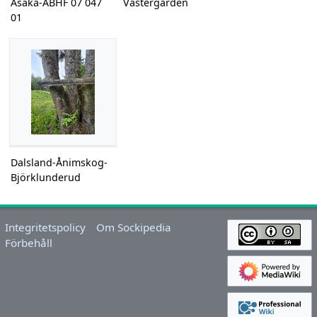
Åsaka-ÅBHF 07 047
Västergården
01
Dalsland-Ånimskog-
Björklunderud
Integritetspolicy
Om Sockipedia
Förbehåll