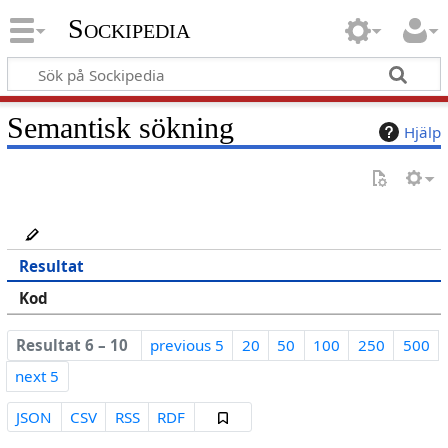
Sockipedia
Semantisk sökning
Hjälp
Resultat
Kod
Resultat 6 – 10
previous 5
20
50
100
250
500
next 5
JSON
CSV
RSS
RDF