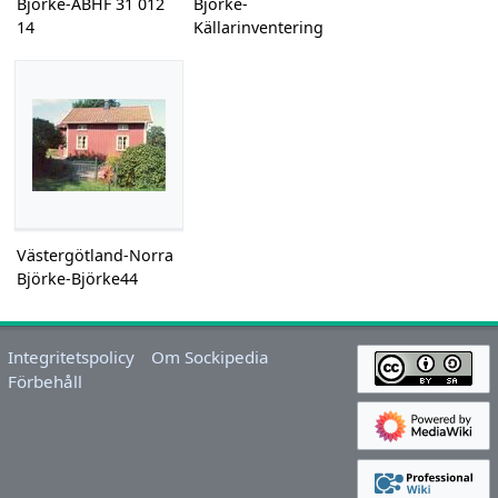
Björke-ÅBHF 31 012
Björke-
14
Källarinventering
Västergötland-Norra
Björke-Björke44
Integritetspolicy
Om Sockipedia
Förbehåll