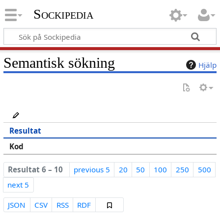
Sockipedia
Semantisk sökning
Hjälp
Resultat
Kod
Resultat 6 – 10
previous 5
20
50
100
250
500
next 5
JSON
CSV
RSS
RDF