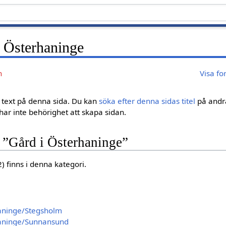
i Österhaninge
n
Visa fo
gen text på denna sida. Du kan
söka efter denna sidas titel
på andra
ar inte behörighet att skapa sidan.
n ”Gård i Österhaninge”
2) finns i denna kategori.
ninge/Stegsholm
aninge/Sunnansund