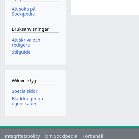
Att söka på
Sockipedia
Bruksanvisningar
Att skriva och
redigera
Stilguide
Wikiverktyg
Specialsidor
Bläddra genom
egenskaper
Integritetspolicy
Om Sockipedia
Förbehåll