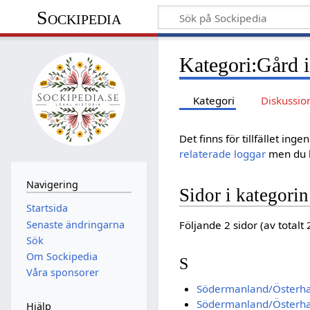
Sockipedia
Kategori
:
Gård 
Kategori
Diskussio
Det finns för tillfället in
relaterade loggar
men du h
Navigering
Sidor i kategori
Startsida
Senaste ändringarna
Följande 2 sidor (av totalt 
Sök
Om Sockipedia
S
Våra sponsorer
Södermanland/Österha
Södermanland/Österh
Hjälp