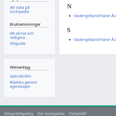
N
Att söka på
Sockipedia
Västergötland/Väne-
Bruksanvisningar
S
Att skriva och
redigera
Västergötland/Väne-Ås
Stilguide
Wikiverktyg
Specialsidor
Bläddra genom
egenskaper
Integritetspolicy
Om Sockipedia
Förbehåll