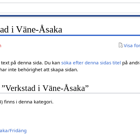
tad i Väne-Åsaka
n
Visa fo
gen text på denna sida. Du kan
söka efter denna sidas titel
på andra
ar inte behörighet att skapa sidan.
n ”Verkstad i Väne-Åsaka”
3) finns i denna kategori.
aka/Fridäng