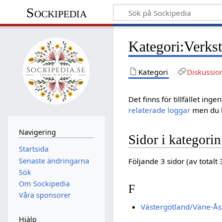
Sockipedia
Kategori
:
Verks
Kategori
Diskussio
Det finns för tillfället in
relaterade loggar
men du h
Navigering
Sidor i kategori
Startsida
Senaste ändringarna
Följande 3 sidor (av totalt 
Sök
Om Sockipedia
F
Våra sponsorer
Västergötland/Väne-Ås
Hjälp