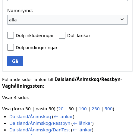
Namnrymd:
alla
Dölj inkluderingar
Dölj länkar
Dölj omdirigeringar
Gå
Följande sidor länkar till
Dalsland/Ånimskog/Ressbyn-
Väghållningssten
:
Visar 4 sidor.
Visa (
förra 50
|
nästa 50
) (
20
|
50
|
100
|
250
|
500
)
Dalsland/Ånimskog
(
← länkar
)
Dalsland/Ånimskog/Ressbyn
(
← länkar
)
Dalsland/Ånimskog/DanTest
(
← länkar
)