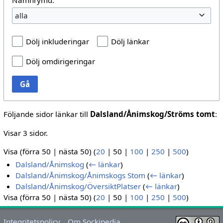
alla
Dölj inkluderingar
Dölj länkar
Dölj omdirigeringar
Gå
Följande sidor länkar till
Dalsland/Ånimskog/Ströms tomt
:
Visar 3 sidor.
Visa (
förra 50
|
nästa 50
) (
20
|
50
|
100
|
250
|
500
)
Dalsland/Ånimskog
(
← länkar
)
Dalsland/Ånimskog/Ånimskogs Stom
(
← länkar
)
Dalsland/Ånimskog/ÖversiktPlatser
(
← länkar
)
Visa (
förra 50
|
nästa 50
) (
20
|
50
|
100
|
250
|
500
)
Integritetspolicy
Om Sockipedia