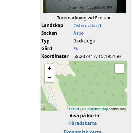
Torpmärkning vid Ekelund
Landskap
Östergötland
Socken
Åsbo
Typ
Backstuga
Gård
Ek
Koordinater
58.237417, 15.195150
+
−
Leaflet
| ©
OpenStreetMap
contributors
Visa på karta
Häradskarta
Ekonomisk karta