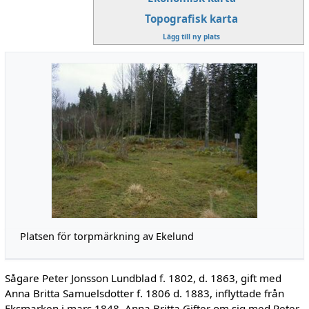
Topografisk karta
Lägg till ny plats
Platsen för torpmärkning av Ekelund
Sågare Peter Jonsson Lundblad f. 1802, d. 1863, gift med
Anna Britta Samuelsdotter f. 1806 d. 1883, inflyttade från
Eksmarken i mars 1848. Anna Britta Gifter om sig med Peter