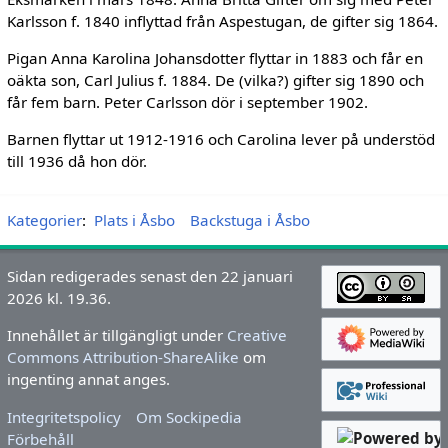
Karlsson f. 1840 inflyttad från Aspestugan, de gifter sig 1864.
Pigan Anna Karolina Johansdotter flyttar in 1883 och får en
oäkta son, Carl Julius f. 1884. De (vilka?) gifter sig 1890 och
får fem barn. Peter Carlsson dör i september 1902.
Barnen flyttar ut 1912-1916 och Carolina lever på understöd
till 1936 då hon dör.
Kategorier
:
Plats i Åsbo
Backstuga i Åsbo
Sidan redigerades senast den 22 januari
2026 kl. 19.36.
Innehållet är tillgängligt under
Creative
Commons Attribution-ShareAlike
om
ingenting annat anges.
Integritetspolicy
Om Sockipedia
Förbehåll