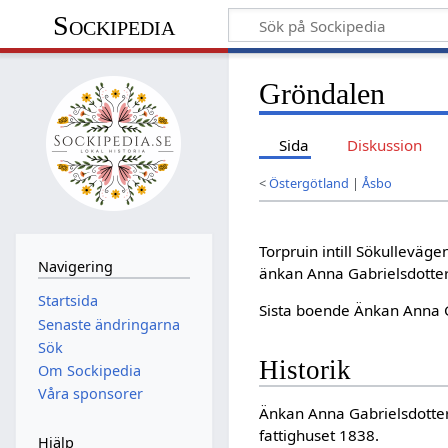
Sockipedia
Gröndalen
Sida
Diskussion
<
Östergötland
|
Åsbo
Torpruin intill Sökulleväge
Navigering
änkan Anna Gabrielsdotter
Startsida
Sista boende Änkan Anna G
Senaste ändringarna
Sök
Historik
Om Sockipedia
Våra sponsorer
Änkan Anna Gabrielsdotter, 
fattighuset 1838.
Hjälp