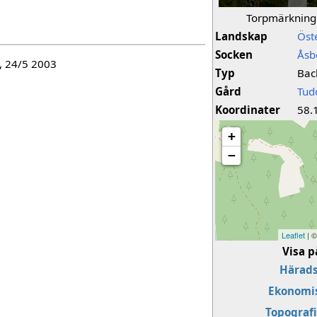
Torpmärkning
Landskap
Öst
Socken
Åsb
, 24/5 2003
Typ
Bac
Gård
Tud
Koordinater
58.
+
−
Leaflet
| 
Visa p
Härads
Ekonomis
Topografi