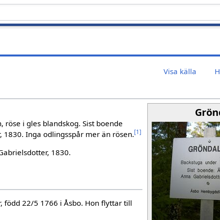
Visa källa
H
Grön
n, röse i gles blandskog. Sist boende
[
1
]
, 1830. Inga odlingsspår mer än rösen.
abrielsdotter, 1830.
född 22/5 1766 i Åsbo. Hon flyttar till