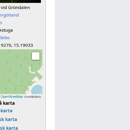
 vid Gröndalen
ergötland
o
kstuga
debo
19270, 15.19033
©
OpenStreetMap
contributors
å karta
karta
k karta
sk karta