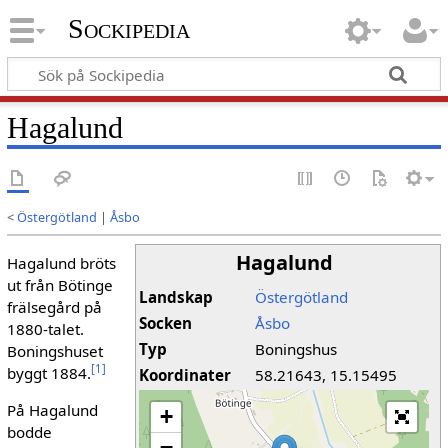
Sockipedia
Hagalund
<
Östergötland
|
Åsbo
Hagalund
Hagalund bröts
ut från Bötinge
Landskap
Östergötland
frälsegård på
Socken
Åsbo
1880-talet.
Typ
Boningshus
Boningshuset
[
1
]
byggt 1884.
Koordinater
58.21643, 15.15495
På Hagalund
+
bodde
−