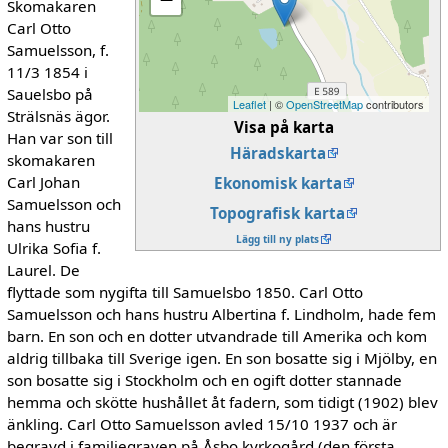
Skomakaren
Carl Otto
Samuelsson, f.
11/3 1854 i
Sauelsbo på
Leaflet
| ©
OpenStreetMap
contributors
Strälsnäs ägor.
Visa på karta
Han var son till
Häradskarta
skomakaren
Carl Johan
Ekonomisk karta
Samuelsson och
Topografisk karta
hans hustru
Lägg till ny plats
Ulrika Sofia f.
Laurel. De
flyttade som nygifta till Samuelsbo 1850. Carl Otto
Samuelsson och hans hustru Albertina f. Lindholm, hade fem
barn. En son och en dotter utvandrade till Amerika och kom
aldrig tillbaka till Sverige igen. En son bosatte sig i Mjölby, en
son bosatte sig i Stockholm och en ogift dotter stannade
hemma och skötte hushållet åt fadern, som tidigt (1902) blev
änkling. Carl Otto Samuelsson avled 15/10 1937 och är
begravd i familjegraven på Åsbo kyrkogård (den första