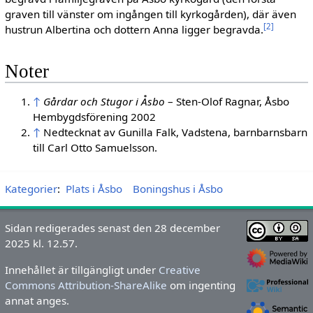
graven till vänster om ingången till kyrkogården), där även
[
2
]
hustrun Albertina och dottern Anna ligger begravda.
Noter
↑
Gårdar och Stugor i Åsbo
– Sten-Olof Ragnar, Åsbo
Hembygdsförening 2002
↑
Nedtecknat av Gunilla Falk, Vadstena, barnbarnsbarn
till Carl Otto Samuelsson.
Kategorier
:
Plats i Åsbo
Boningshus i Åsbo
Sidan redigerades senast den 28 december
2025 kl. 12.57.
Innehållet är tillgängligt under
Creative
Commons Attribution-ShareAlike
om ingenting
annat anges.