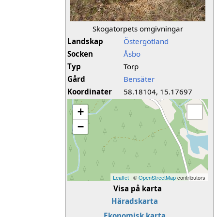
Skogatorpets omgivningar
Landskap
Östergötland
Socken
Åsbo
Typ
Torp
Gård
Bensäter
Koordinater
58.18104, 15.17697
+
−
Leaflet
| ©
OpenStreetMap
contributors
Visa på karta
Häradskarta
Ekonomisk karta