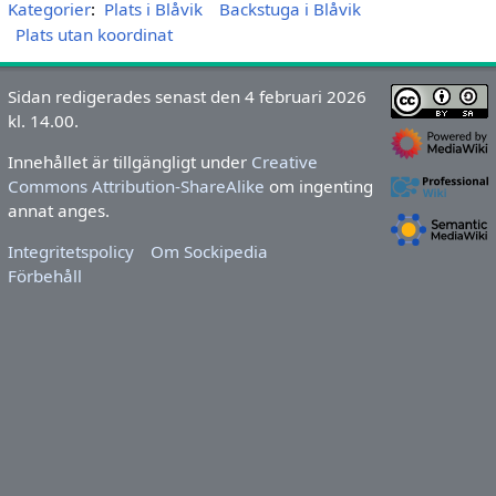
Kategorier
:
Plats i Blåvik
Backstuga i Blåvik
Plats utan koordinat
Sidan redigerades senast den 4 februari 2026
kl. 14.00.
Innehållet är tillgängligt under
Creative
Commons Attribution-ShareAlike
om ingenting
annat anges.
Integritetspolicy
Om Sockipedia
Förbehåll