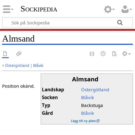
Sockipedia
Almsand
<
Östergötland
|
Blåvik
Almsand
Position okänd.
Landskap
Östergötland
Socken
Blåvik
Typ
Backstuga
Gård
Blåvik
Lägg till ny plats