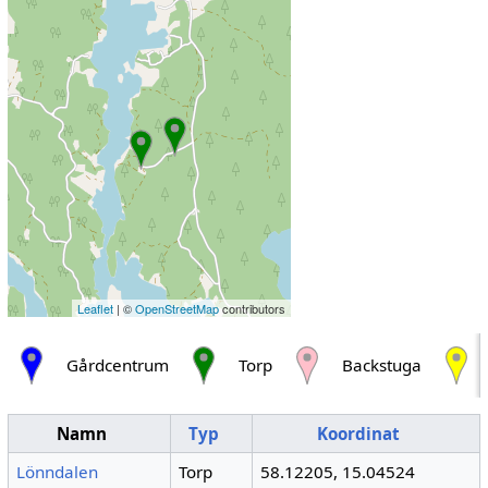
Leaflet
| ©
OpenStreetMap
contributors
Gårdcentrum
Torp
Backstuga
Namn
Typ
Koordinat
Lönndalen
Torp
58.12205, 15.04524