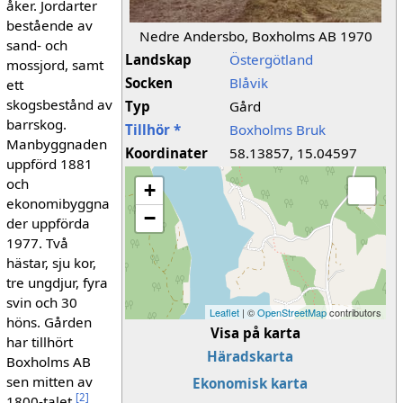
åker. Jordarter
bestående av
Nedre Andersbo, Boxholms AB 1970
sand- och
Landskap
Östergötland
mossjord, samt
Socken
Blåvik
ett
skogsbestånd av
Typ
Gård
barrskog.
Tillhör *
Boxholms Bruk
Manbyggnaden
Koordinater
58.13857, 15.04597
uppförd 1881
och
+
ekonomibyggna
−
der uppförda
1977. Två
hästar, sju kor,
tre ungdjur, fyra
svin och 30
Leaflet
| ©
OpenStreetMap
contributors
höns. Gården
Visa på karta
har tillhört
Häradskarta
Boxholms AB
sen mitten av
Ekonomisk karta
[
2
]
1800-talet.