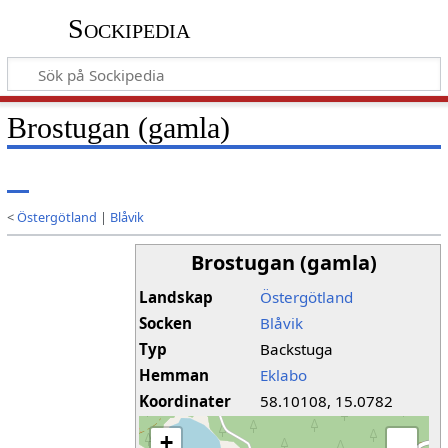
Sockipedia
Brostugan (gamla)
<
Östergötland
|
Blåvik
Brostugan (gamla)
Landskap
Östergötland
Socken
Blåvik
Typ
Backstuga
Hemman
Eklabo
Koordinater
58.10108, 15.0782
+