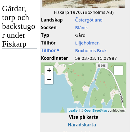
Gårdar,
Fiskarp 1970, (Boxholms AB)
torp och
Landskap
Östergötland
backstugo
Socken
Blåvik
r under
Typ
Gård
Fiskarp
Tillhör
Liljeholmen
Tillhör *
Boxholms Bruk
Koordinater
58.03703, 15.07987
+
−
Leaflet
| ©
OpenStreetMap
contributors
Visa på karta
Häradskarta