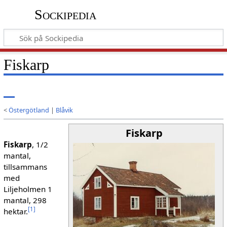
Sockipedia
Fiskarp
<
Östergötland
|
Blåvik
Fiskarp
Fiskarp
, 1/2
mantal,
tillsammans
med
Liljeholmen 1
mantal, 298
[
1
]
hektar.