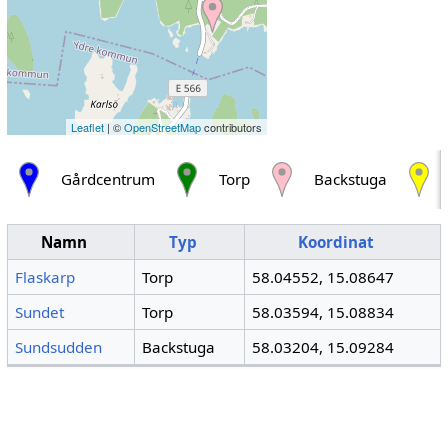
Leaflet
| ©
OpenStreetMap
contributors
Gårdcentrum
Torp
Backstuga
Namn
Typ
Koordinat
Flaskarp
Torp
58.04552, 15.08647
Sundet
Torp
58.03594, 15.08834
Sundsudden
Backstuga
58.03204, 15.09284