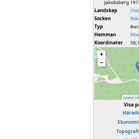
Jakobsberg 197
Landskap
Öst
Socken
Blå
Typ
Bac
Hemman
Ekl
Koordinater
58.
+
−
Leaflet
| 
Visa p
Härads
Ekonomis
Topografi