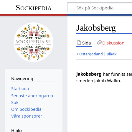
Sockipedia
Jakobsberg
Sida
Diskussion
<
Östergötland
|
Blåvik
Jakobsberg
har funnits se
Navigering
smeden Jakob Wallin.
Startsida
Senaste ändringarna
Sök
Om Sockipedia
Våra sponsorer
Hjälp