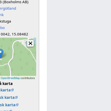
3 (Boxholms AB)
ergötland
vik
kstuga
abo
10042, 15.08482
©
OpenStreetMap
contributors
å karta
karta
k karta
sk karta