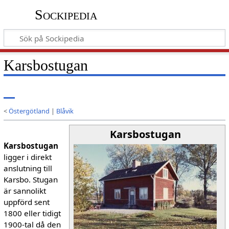
Sockipedia
Karsbostugan
<
Östergötland
|
Blåvik
Karsbostugan
Karsbostugan
ligger i direkt
anslutning till
Karsbo. Stugan
är sannolikt
uppförd sent
1800 eller tidigt
1900-tal då den