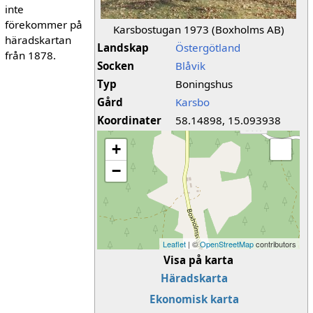
inte
förekommer på
Karsbostugan 1973 (Boxholms AB)
häradskartan
Landskap
Östergötland
från 1878.
Socken
Blåvik
Typ
Boningshus
Gård
Karsbo
Koordinater
58.14898, 15.093938
+
−
Leaflet
| ©
OpenStreetMap
contributors
Visa på karta
Häradskarta
Ekonomisk karta