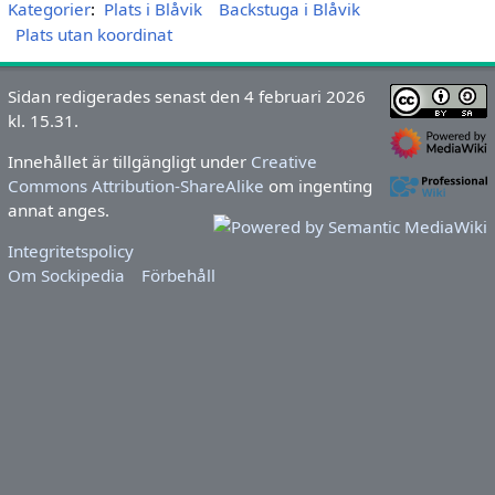
Kategorier
:
Plats i Blåvik
Backstuga i Blåvik
Plats utan koordinat
Sidan redigerades senast den 4 februari 2026
kl. 15.31.
Innehållet är tillgängligt under
Creative
Commons Attribution-ShareAlike
om ingenting
annat anges.
Integritetspolicy
Om Sockipedia
Förbehåll