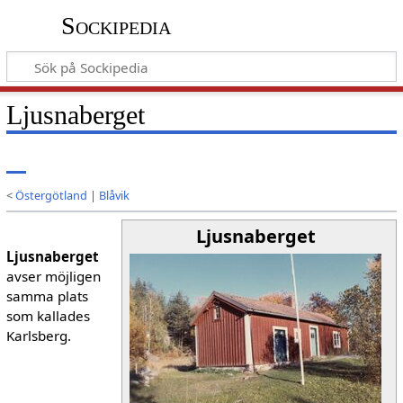
Sockipedia
Ljusnaberget
<
Östergötland
|
Blåvik
Ljusnaberget
Ljusnaberget
avser möjligen
samma plats
som kallades
Karlsberg.