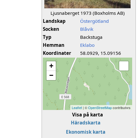
Ljusnaberget 1973 (Boxholms AB)
Landskap
Östergötland
Socken
Blåvik
Typ
Backstuga
Hemman
Eklabo
Koordinater
58.0929, 15.09156
+
−
Leaflet
| ©
OpenStreetMap
contributors
Visa på karta
Häradskarta
Ekonomisk karta