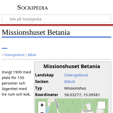
Sockipedia
Missionshuset Betania
<
Östergötland
|
Blåvik
Missionshuset Betania
Invigt 1909 med
Landskap
Östergötland
plats för 150
Socken
Blåvik
personer och
Typ
Missionshus
lägenhet med
tre rum och kök.
Koordinater
58.03277, 15.09581
+
−