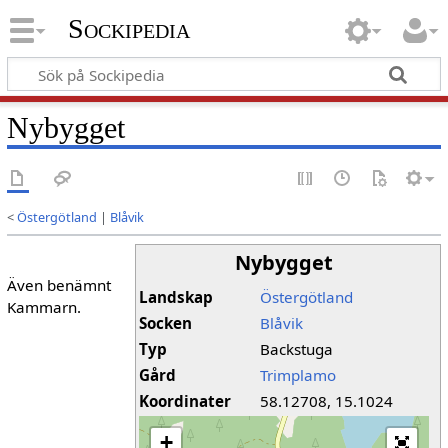
Sockipedia
Nybygget
<
Östergötland
|
Blåvik
Nybygget
Även benämnt
Landskap
Östergötland
Kammarn.
Socken
Blåvik
Typ
Backstuga
Gård
Trimplamo
Koordinater
58.12708, 15.1024
+