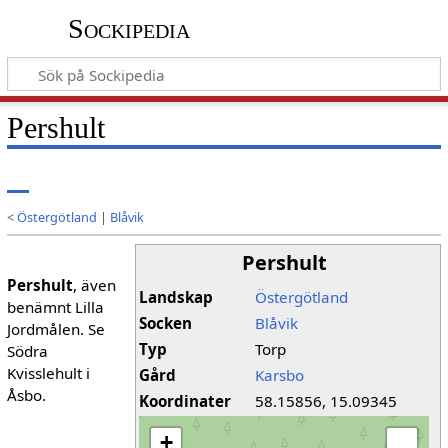
Sockipedia
Pershult
<
Östergötland
|
Blåvik
Pershult
Pershult
, även
Landskap
Östergötland
benämnt Lilla
Socken
Blåvik
Jordmålen. Se
Typ
Torp
Södra
Kvisslehult i
Gård
Karsbo
Åsbo.
Koordinater
58.15856, 15.09345
+