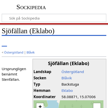
Sockipedia
Sjöfällan (Eklabo)
<
Östergötland
|
Blåvik
Sjöfällan (Eklabo)
Ursprungligen
Landskap
Östergötland
benämnt
Socken
Blåvik
Stenfällan.
Typ
Backstuga
Hemman
Eklabo
Koordinater
58.08871, 15.07006
+