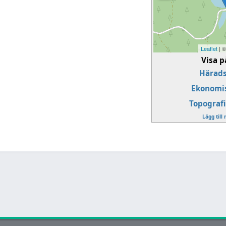
Leaflet
| 
Visa p
Härads
Ekonomis
Topografi
Lägg till 