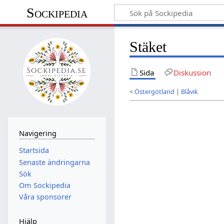
Sockipedia
Stäket
Sida
Diskussion
<
Östergötland
|
Blåvik
Navigering
Startsida
Senaste ändringarna
Sök
Om Sockipedia
Våra sponsorer
Hjälp