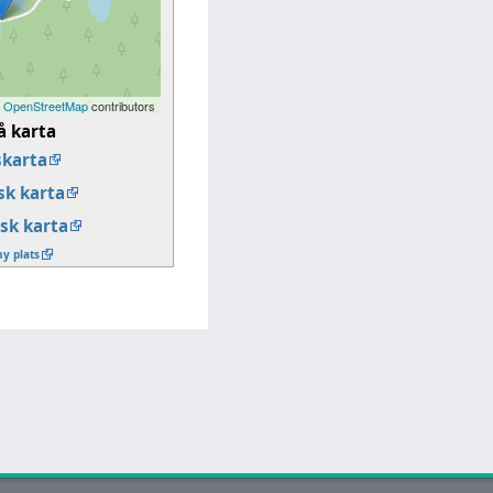
©
OpenStreetMap
contributors
å karta
karta
k karta
sk karta
ny plats