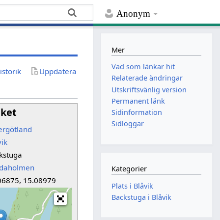
Anonym
Mer
Vad som länkar hit
istorik
Uppdatera
Relaterade ändringar
Utskriftsvänlig version
Permanent länk
äket
Sidinformation
Sidloggar
ergötland
vik
kstuga
daholmen
Kategorier
06875, 15.08979
Plats i Blåvik
Backstuga i Blåvik