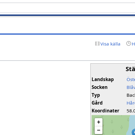
Visa källa
H
St
Landskap
Öst
Socken
Blå
Typ
Bac
Gård
Hår
Koordinater
58.
+
−