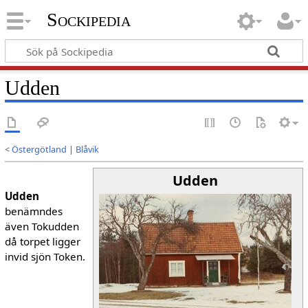
Sockipedia
Udden
<
Östergötland
|
Blåvik
Udden
Udden
benämndes
även Tokudden
då torpet ligger
invid sjön Token.