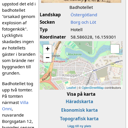
uppstod det eld i
Badhotellet
badhotellet
Landskap
Östergötland
"orsakad genom
Socken
Borg och Löt
explosion af
fotogenkök".
Typ
Hotell
Lyckligtvis
Koordinater
58.586028, 16.159301
skadades ingen
av hotellets
+
gäster i branden
−
som brände ner
byggnaden till
grunden.
Badhotellet tog
Leaflet
| ©
OpenStreetMap
contributors
upp två tomter.
Visa på karta
På tomten
Häradskarta
närmast
Villa
Onni
,
Ekonomisk karta
nuvarande
Topografisk karta
Borgsgatan 12,
Lägg till ny plats
byggdes senare