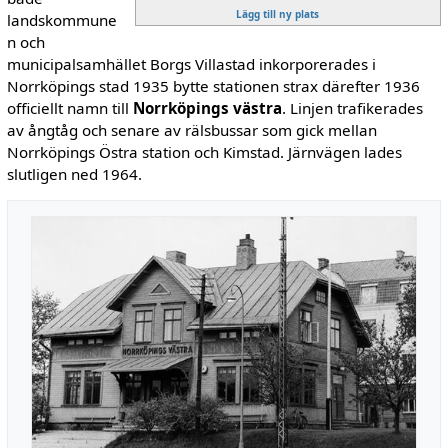
Lägg till ny plats
landskommune
n och
municipalsamhället Borgs Villastad inkorporerades i
Norrköpings stad 1935 bytte stationen strax därefter 1936
officiellt namn till
Norrköpings västra
. Linjen trafikerades
av ångtåg och senare av rälsbussar som gick mellan
Norrköpings Östra station och Kimstad. Järnvägen lades
slutligen ned 1964.