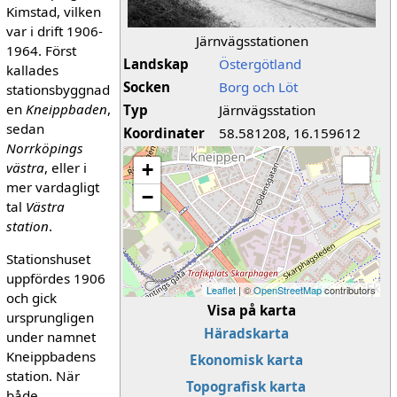
Kimstad, vilken
var i drift 1906-
Järnvägsstationen
1964. Först
Landskap
Östergötland
kallades
Socken
Borg och Löt
stationsbyggnad
en
Kneippbaden
,
Typ
Järnvägsstation
sedan
Koordinater
58.581208, 16.159612
Norrköpings
västra
, eller i
+
mer vardagligt
−
tal
Västra
station
.
Stationshuset
uppfördes 1906
Leaflet
| ©
OpenStreetMap
contributors
och gick
Visa på karta
ursprungligen
Häradskarta
under namnet
Kneippbadens
Ekonomisk karta
station. När
Topografisk karta
både