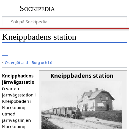
Sockipedia
Kneippbadens station
<
Östergötland
|
Borg och Löt
Kneippbadens station
Kneippbadens
järnvägsstatio
n
var en
järnvägsstation i
Kneippbaden i
Norrköping
utmed
järnvägslinjen
Norrköping-