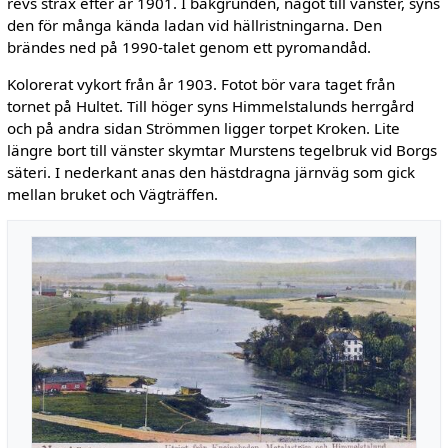
revs strax efter år 1901. I bakgrunden, något till vänster, syns
den för många kända ladan vid hällristningarna. Den
brändes ned på 1990-talet genom ett pyromandåd.
Kolorerat vykort från år 1903. Fotot bör vara taget från
tornet på Hultet. Till höger syns Himmelstalunds herrgård
och på andra sidan Strömmen ligger torpet Kroken. Lite
längre bort till vänster skymtar Murstens tegelbruk vid Borgs
säteri. I nederkant anas den hästdragna järnväg som gick
mellan bruket och Vägträffen.