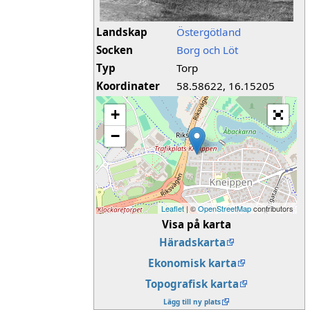
Landskap
Östergötland
Socken
Borg och Löt
Typ
Torp
Koordinater
58.58622, 16.15205
+
−
Leaflet
| ©
OpenStreetMap
contributors
Visa på karta
Häradskarta
Ekonomisk karta
Topografisk karta
Lägg till ny plats