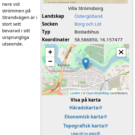
nere vid
Villa Strömsborg
strömmen på
Landskap
Östergötland
Strandvägen är i
stort sett
Socken
Borg och Löt
bevarad i sitt
Typ
Bostadshus
ursprungliga
Koordinater
58.586850, 16.157477
utseende.
+
−
Leaflet
| ©
OpenStreetMap
contributors
Visa på karta
Häradskarta
Ekonomisk karta
Topografisk karta
Lägg till ny plats