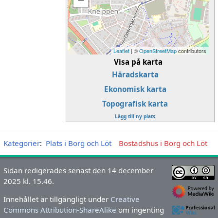
Leaflet
| ©
OpenStreetMap
contributors
Visa på karta
Häradskarta
Ekonomisk karta
Topografisk karta
Lägg till ny plats
Kategorier
:
Plats i Borg och Löt
Bostadshus i Borg och Löt
Sidan redigerades senast den 14 december
2025 kl. 15.46.
Innehållet är tillgängligt under
Creative
Commons Attribution-ShareAlike
om ingenting