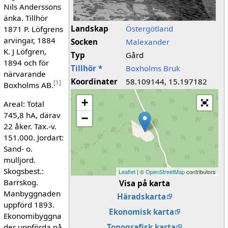
Nils Anderssons
änka. Tillhör
Landskap
Östergötland
1871 P. Löfgrens
arvingar, 1884
Socken
Malexander
K. J Löfgren,
Typ
Gård
1894 och för
Tillhör *
Boxholms Bruk
närvarande
Koordinater
58.109144, 15.197182
[
1
]
Boxholms AB.
+
Areal: Total
745,8 hA, därav
−
22 åker. Tax.-v.
151.000. Jordart:
Sand- o.
mulljord.
Skogsbest.:
Leaflet
| ©
OpenStreetMap
contributors
Barrskog.
Visa på karta
Manbyggnaden
Häradskarta
uppförd 1893.
Ekonomisk karta
Ekonomibyggna
der uppförda på
Topografisk karta