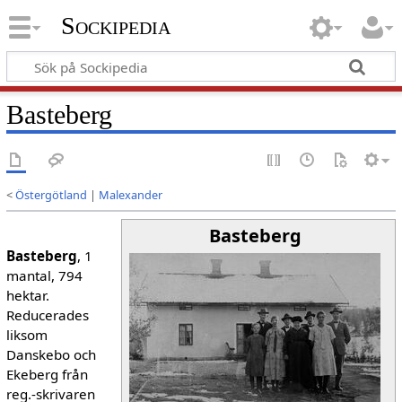
Sockipedia
Basteberg
<
Östergötland
|
Malexander
Basteberg
Basteberg
, 1
mantal, 794
hektar.
Reducerades
liksom
Danskebo och
Ekeberg från
reg.-skrivaren