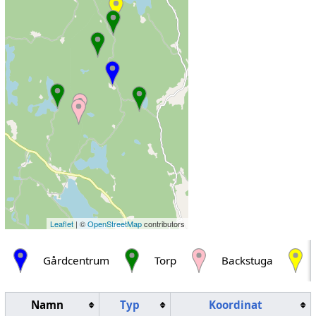
Leaflet
| ©
OpenStreetMap
contributors
Gårdcentrum
Torp
Backstuga
Namn
Typ
Koordinat