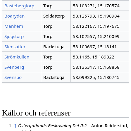
Bastebergtorp
Torp
58.103271, 15.170574
Boaryden
Soldattorp
58.125793, 15.198984
Manhem
Torp
58.122167, 15.197675
Sjögstorp
Torp
58.102557, 15.210099
Stensätter
Backstuga
58.100697, 15.18141
Strömkullen
Torp
58.1165, 15.189822
Svenberg
Torp
58.136317, 15.168858
Svensbo
Backstuga
58.099325, 15.180745
Källor och referenser
↑
Östergötlands Beskrivning Del II:2
– Anton Ridderstad,