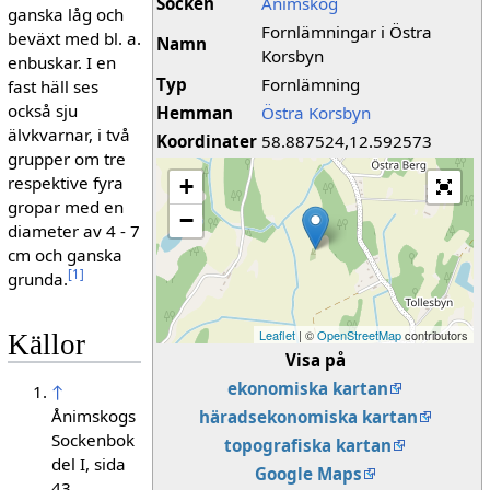
Socken
Ånimskog
ganska låg och
Fornlämningar i Östra
beväxt med bl. a.
Namn
Korsbyn
en­buskar. I en
Typ
Fornlämning
fast häll ses
också sju
Hemman
Östra Korsbyn
älvkvarnar, i två
Koordinater
58.887524,12.592573
grupper om tre
respektive fyra
+
gropar med en
−
diameter av 4 - 7
cm och ganska
[
1
]
grunda.
Leaflet
| ©
OpenStreetMap
contributors
Källor
Visa på
ekonomiska kartan
↑
Ånimskogs
häradsekonomiska kartan
Sockenbok
topografiska kartan
del I, sida
Google Maps
43.