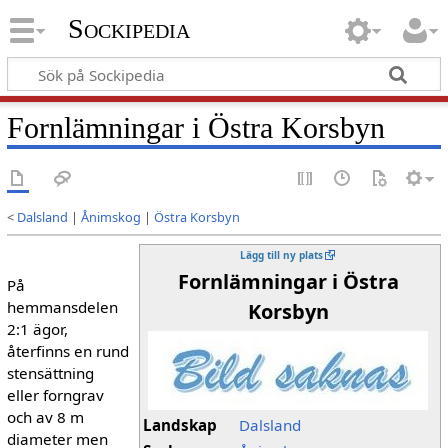
Sockipedia
Fornlämningar i Östra Korsbyn
<
Dalsland
|
Ånimskog
|
Östra Korsbyn
Lägg till ny plats
Fornlämningar i Östra
På
hemmansdelen
Korsbyn
2:1 ägor,
återfinns en rund
stensättning
eller forngrav
och av 8 m
Landskap
Dalsland
diame­ter men