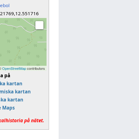
gebol
921769,12.551716
 ©
OpenStreetMap
contributors
sa på
ka kartan
miska kartan
ska kartan
e Maps
kalhistoria på nätet.