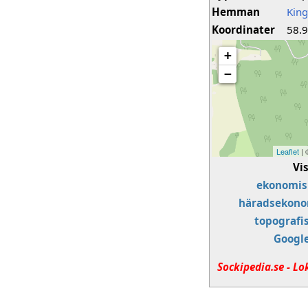
Hemman
Kin
Koordinater
58.
+
−
Leaflet
|
Vi
ekonomis
häradsekono
topografi
Googl
Sockipedia.se - Lo