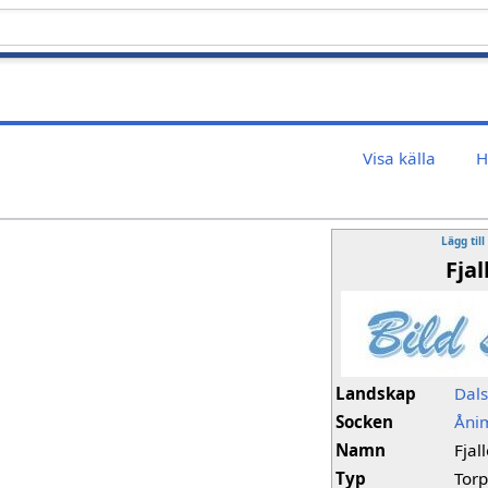
Visa källa
H
Lägg till
Fja
Landskap
Dal
Socken
Åni
Namn
Fjal
Typ
Tor