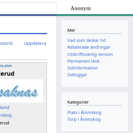
Anonym
Mer
Vad som länkar hit
istorik
Uppdatera
Relaterade ändringar
Utskriftsvänlig version
Permanent länk
 ny plats
Sidinformation
llerud
Sidloggar
Kategorier
sland
Plats i Ånimskog
mskog
Torp i Ånimskog
lerud
p