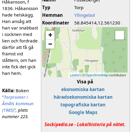
Håkansson, f
Typ
Torp
1836. Håkansson
hade helskägg.
Hemman
Yllingebol
Han ansåg att
Koordinater
58.845414,12.561230
han var snabbast
i socknen med
+
lien och fordrade
−
därför att få gå
främst vid
slåttern, om han
inte fick det gick
han hem.
Leaflet
| ©
OpenStreetMap
contributors
Visa på
ekonomiska kartan
Källa:
Boken
"
Torpruiner i
häradsekonomiska kartan
Åmåls kommun
topografiska kartan
(1985)
", plats
Google Maps
nummer 223.
Sockipedia.se - Lokalhistoria på nätet.