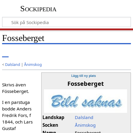
Sockipedia
Fosseberget
<
Dalsland
|
Ånimskog
Lägg till ny plats
Fosseberget
Skrivs även
Fösseberget.
I en parstuga
bodde Anders
Fredrik Fors, f
Landskap
Dalsland
1844, och Lars
Socken
Ånimskog
Gustaf
Namn
Fosseberget