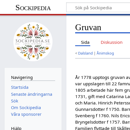
Sockipedia
Gruvan
Sida
Diskussion
<
Dalsland
|
Ånimskog
År 1778 upptogs gruvan av
Navigering
var uppslagen till 22 famn
Startsida
1805 arbetade här fem gru
Senaste ändringarna
1731, gift med Catarina Lar
Sök
och Maria. Hinrich Peterss
Om Sockipedia
Gunnarsdotter f 1750. Barn:
Våra sponsorer
Svenberg f 1760. Nils Eric
Bryngelsdotter f 1757. Barn
Familjen flyttade till Skål
Hjälp