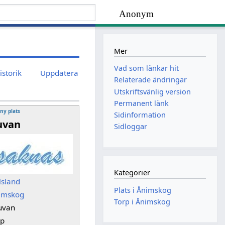
Anonym
Mer
Vad som länkar hit
istorik
Uppdatera
Relaterade ändringar
Utskriftsvänlig version
Permanent länk
 ny plats
Sidinformation
uvan
Sidloggar
Kategorier
lsland
Plats i Ånimskog
imskog
Torp i Ånimskog
uvan
rp