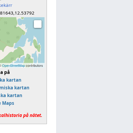
kekärr
.81643,12.53792
 ©
OpenStreetMap
contributors
sa på
ka kartan
miska kartan
ska kartan
e Maps
kalhistoria på nätet.