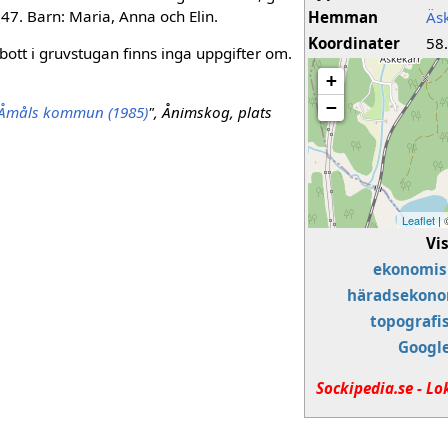
47. Barn: Maria, Anna och Elin.
Hemman
Äs
Koordinater
58
ott i gruvstugan finns inga uppgifter om.
+
−
i Åmåls kommun (1985)
", Ånimskog, plats
Leaflet
|
Vi
ekonomis
häradsekono
topografi
Googl
Sockipedia.se - Lo