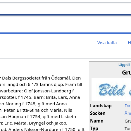
Visa källa
H
Lägg till
Gr
 Dals Bergssocietet från Ödesmål. Den
ars längd och 6 1/3 famns djup. Fram till
varbetare: Olof Jonsson-Lundberg f
sdotter, f 1745. Barn: Brita, Lars, Anna
on-Norling f 1748, gift med Anna
Landskap
Da
 Peter, Britta-Stina och Maria. Nils
Socken
Ån
sson-Högman f 1754, gift med Lisbeth
Namn
Gr
: Eric, Märta, Bryngel och Jakob.
Typ
To
lerud. Anders Nilsson-Nordgren f 1750, gift