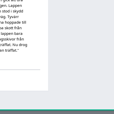
ggen. Lappen
 stod i skydd
väg. Tyvärr
na hoppade till
pa skott från
e lappen bara
ngsskivor från
räffat. Nu drog
n träffat."