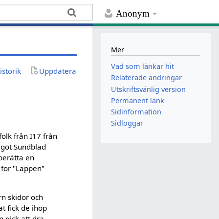
Anonym
Mer
Vad som länkar hit
istorik
Uppdatera
Relaterade ändringar
Utskriftsvänlig version
Permanent länk
Sidinformation
Sidloggar
olk från I17 från
Algot Sundblad
berätta en
 för "Lappen"
rn skidor och
at fick de ihop
n gick att dra