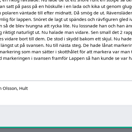
an satt på pass på en höskulle i en lada och kika ut genom glu
h polaren väntade till efter midnatt. Då smög de ut. Rävensläden
nlig för lappen. Snöret de lagt ut spändes och rävfiguren gled i
n så de blev tvungna att rycka lite. Nu lossnade han och han än
 riktigt naturligt ut. Nu halade man vidare. Sen small det 2 rap
s vidare bort till dem. De stod i skydd bakom ett skjul. Nu had
 längst ut på svansen. Nu till nästa steg. De hade lånat markeri
markering som man sätter i skotthålet för att markera var man t
d markeringen i svansen framför Lappen så han kunde se var ha
 Olsson, Hult