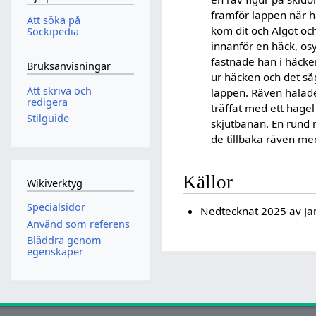
framför lappen när h
Att söka på
kom dit och Algot oc
Sockipedia
innanför en häck, osy
fastnade han i häcke
Bruksanvisningar
ur häcken och det såg
Att skriva och
lappen. Räven halade
redigera
träffat med ett hagel
Stilguide
skjutbanan. En rund 
de tillbaka räven me
Källor
Wikiverktyg
Specialsidor
Nedtecknat 2025 av Jan
Använd som referens
Bläddra genom
egenskaper