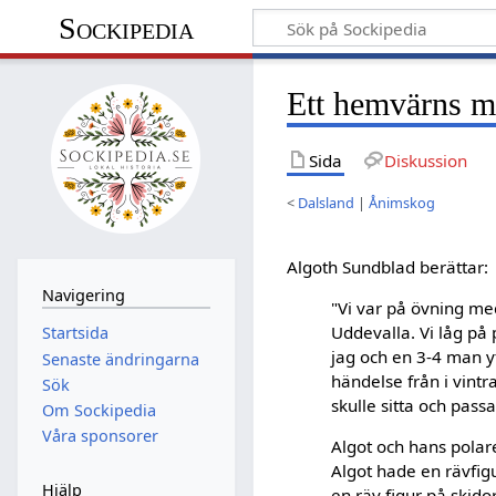
Sockipedia
Ett hemvärns mi
Sida
Diskussion
<
Dalsland
|
Ånimskog
Algoth Sundblad berättar:
Navigering
"Vi var på övning me
Uddevalla. Vi låg på 
Startsida
jag och en 3-4 man y
Senaste ändringarna
händelse från i vint
Sök
skulle sitta och pass
Om Sockipedia
Våra sponsorer
Algot och hans polare
Algot hade en rävfigu
Hjälp
en räv figur på skidor