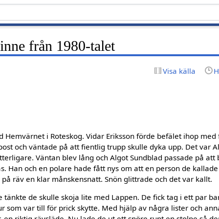
nne från 1980-talet
Visa källa
H
d Hemvärnet i Roteskog. Vidar Eriksson förde befälet ihop med f
post och väntade på att fientlig trupp skulle dyka upp. Det var 
tterligare. Väntan blev lång och Algot Sundblad passade på att 
ras. Han och en polare hade fått nys om att en person de kallade
a på räv en klar månskensnatt. Snön glittrade och det var kallt.
 tänkte de skulle skoja lite med Lappen. De fick tag i ett par ba
r som var till för prick skytte. Med hjälp av några lister och ann
, en riktig rävsläde. Nu lade de ut ett snöre runt en stolpe så de