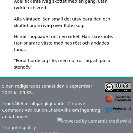
Adel fick inte iväg skottet med en gång, utan
ryckte och vred.
Alla väntade. Sen small det utav bara den och
skottet brann iväg över Roteskog.
Hilmer hoppade runt i en cirkel. Han skrek inte.
Han snarare väste med hes röst och andades
tungt:
"Förut hörde jag lite, men nu tror jag, att jag är
stendöv"
Sidan redigerades senast den 6 september
2025 kl. 09.33.
Innehållet är tillgängligt under
Creative
Commons Attribution-ShareAlike
om ingenting
annat anges.
Integritetspolicy