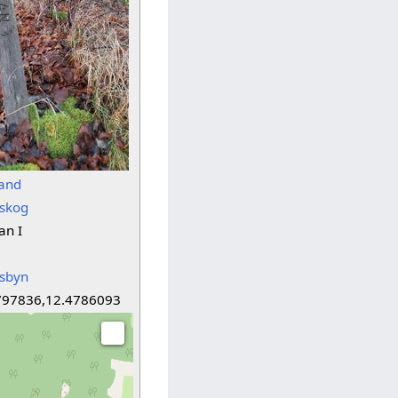
land
skog
an I
fsbyn
797836,12.4786093