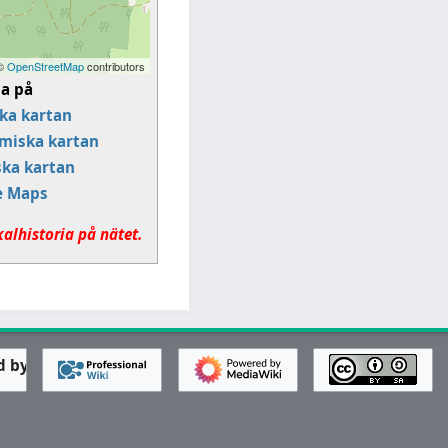
 ©
OpenStreetMap
contributors
sa på
ka kartan
miska kartan
ska kartan
e Maps
kalhistoria på nätet.