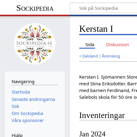
Sockipedia
Kerstan I
Sida
Diskussion
<
Dalsland
|
Ånimskog
Kerstan I. Sjömannen Store
Navigering
med Stina Eriksdotter. Bar
med barnen Ferdinand, Fred
Startsida
Salebols skola för 50 öre
Senaste ändringarna
Sök
Om Sockipedia
Inventeringar
Våra sponsorer
Jan 2024
Hjälp