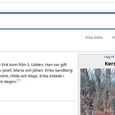
Visa källa
H
Lägg till
Ker
 Erik kom från S. Udden. Han var gift
n: Josef, Maria och Johan. Erika Sandberg
rik, Hilda och Maja. Erika eldade i
[
1
]
 om dagen.