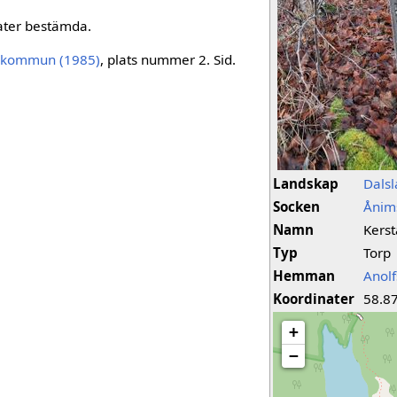
nater bestämda.
s kommun (1985)
, plats nummer 2. Sid.
Landskap
Dals
Socken
Ånim
Namn
Kerst
Typ
Torp
Hemman
Anol
Koordinater
58.8
+
−