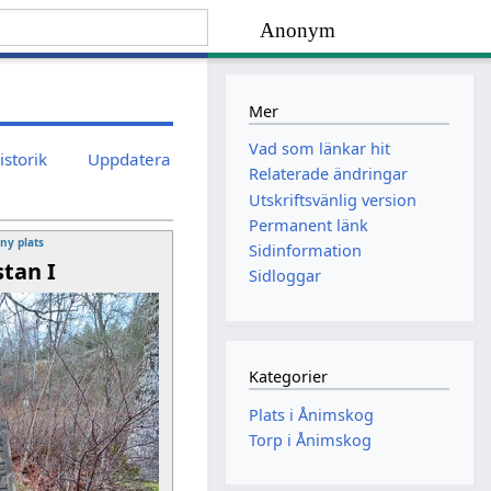
Anonym
Mer
Vad som länkar hit
istorik
Uppdatera
Relaterade ändringar
Utskriftsvänlig version
Permanent länk
 ny plats
Sidinformation
stan I
Sidloggar
Kategorier
Plats i Ånimskog
Torp i Ånimskog