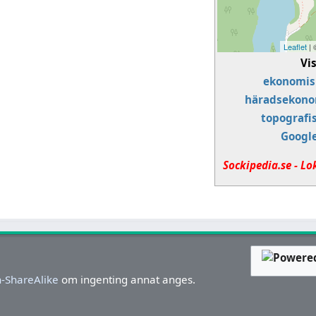
Leaflet
|
Vi
ekonomis
häradsekono
topografi
Googl
Sockipedia.se - Lo
-ShareAlike
om ingenting annat anges.