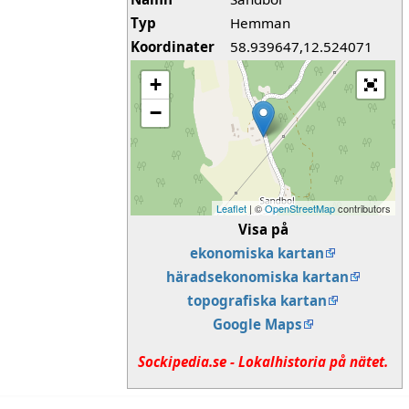
Typ
Hemman
Koordinater
58.939647,12.524071
+
−
Leaflet
| ©
OpenStreetMap
contributors
Visa på
ekonomiska kartan
häradsekonomiska kartan
topografiska kartan
Google Maps
Sockipedia.se - Lokalhistoria på nätet.