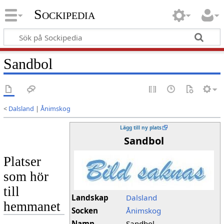
Sockipedia
Sandbol
<
Dalsland
|
Ånimskog
Lägg till ny plats
Sandbol
Platser
som hör
till
Landskap
Dalsland
hemmanet
Socken
Ånimskog
Namn
Sandbol