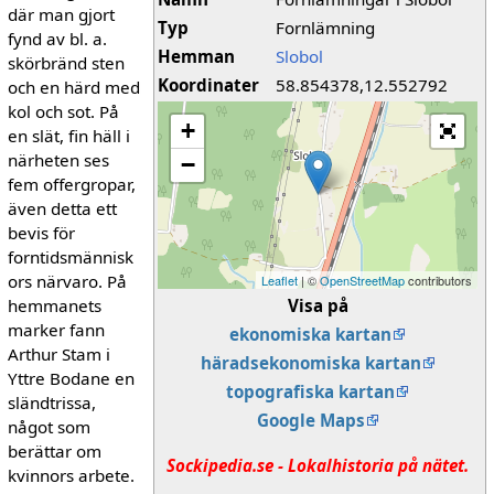
där man gjort
Typ
Fornlämning
fynd av bl. a.
Hemman
Slobol
skörbränd sten
Koordinater
58.854378,12.552792
och en härd med
kol och sot. På
+
en slät, fin häll i
närheten ses
−
fem offergropar,
även detta ett
bevis för
forntidsmännisk
ors närvaro. På
Leaflet
| ©
OpenStreetMap
contributors
hemmanets
Visa på
mar­ker fann
ekonomiska kartan
Arthur Stam i
häradsekonomiska kartan
Yttre Bodane en
topografiska kartan
sländtrissa,
Google Maps
något som
berättar om
Sockipedia.se - Lokalhistoria på nätet.
kvinnors arbete.