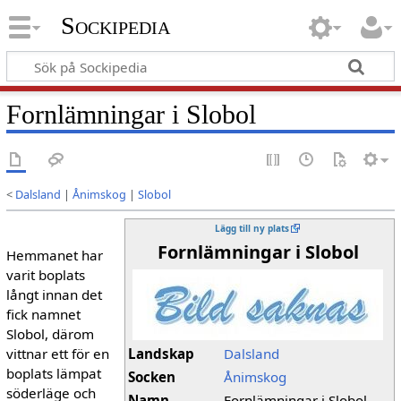
Sockipedia
Fornlämningar i Slobol
<
Dalsland
|
Ånimskog
|
Slobol
Lägg till ny plats
Fornlämningar i Slobol
Hemmanet har
varit boplats
långt innan det
fick namnet
Slobol, därom
vittnar ett för en
Landskap
Dalsland
boplats lämpat
Socken
Ånimskog
söderläge och
Namn
Fornlämningar i Slobol