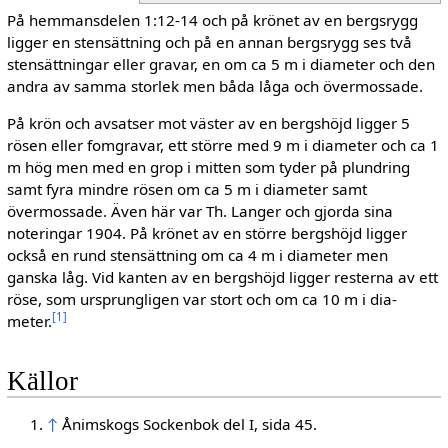
På hemmansdelen 1:12-14 och på krönet av en bergsrygg
ligger en stensättning och på en annan bergsrygg ses två
stensättningar eller gra­var, en om ca 5 m i diameter och den
andra av samma storlek men båda låga och övermossade.
På krön och avsatser mot väster av en bergs­höjd ligger 5
rösen eller fomgravar, ett större med 9 m i diameter och ca 1
m hög men med en grop i mitten som tyder på plundring
samt fyra mindre rösen om ca 5 m i diameter samt
övermossade. Även här var Th. Langer och gjorda sina
noteringar 1904. På krönet av en större bergshöjd ligger
också en rund stensättning om ca 4 m i diameter men
ganska låg. Vid kanten av en bergshöjd ligger resterna av ett
röse, som ursprungligen var stort och om ca 10 m i dia­
[
1
]
meter.
Källor
↑
Ånimskogs Sockenbok del I, sida 45.