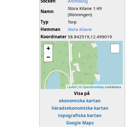
Socken
Ånimskog
Stora Kilane 1:49
Namn
(Rönningen)
Typ
Torp
Hemman
Stora Kilane
Koordinater
58.842519,12.499019
+
−
Leaflet
| ©
OpenStreetMap
contributors
Visa på
ekonomiska kartan
häradsekonomiska kartan
topografiska kartan
Google Maps