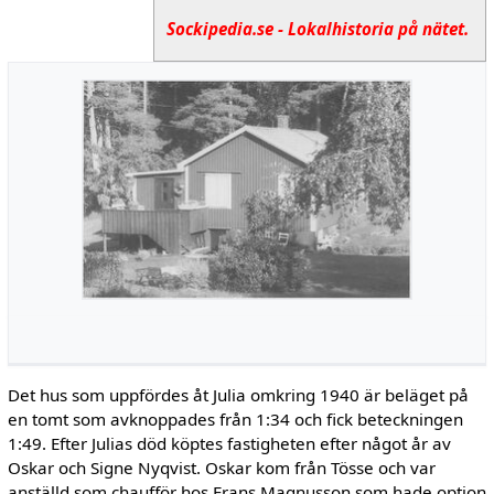
Sockipedia.se - Lokalhistoria på nätet.
Det hus som uppfördes åt Julia omkring 1940 är beläget på
en tomt som avknoppades från 1:34 och fick beteckningen
1:49. Efter Julias död köp­tes fastigheten efter något år av
Oskar och Signe Nyqvist. Oskar kom från Tösse och var
anställd som chaufför hos Frans Magnusson som hade option