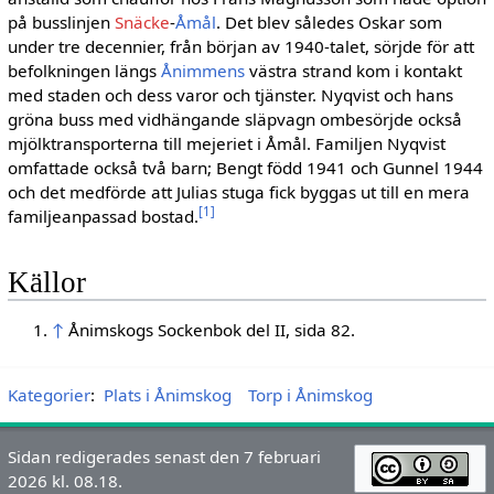
på busslinjen
Snäcke
-
Åmål
. Det blev så­ledes Oskar som
under tre decennier, från bör­jan av 1940-talet, sörjde för att
befolkningen längs
Ånimmens
västra strand kom i kontakt
med staden och dess varor och tjänster. Nyqvist och hans
gröna buss med vidhängande släp­vagn ombesörjde också
mjölktransporterna till mejeriet i Åmål. Familjen Nyqvist
omfattade också två barn; Bengt född 1941 och Gunnel 1944
och det medförde att Julias stuga fick byg­gas ut till en mera
[
1
]
familjeanpassad bostad.
Källor
↑
Ånimskogs Sockenbok del II, sida 82.
Kategorier
:
Plats i Ånimskog
Torp i Ånimskog
Sidan redigerades senast den 7 februari
2026 kl. 08.18.