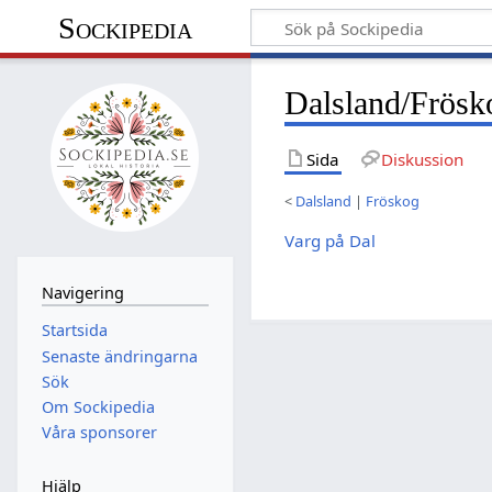
Sockipedia
Dalsland/Frösk
Sida
Diskussion
<
Dalsland
|
Fröskog
Varg på Dal
Navigering
Startsida
Senaste ändringarna
Sök
Om Sockipedia
Våra sponsorer
Hjälp