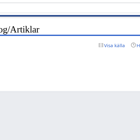
og/Artiklar
Visa källa
H