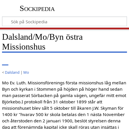
Sockipedia
Dalsland/Mo/Byn östra
Missionshus
<
Dalsland
|
Mo
Mo Ev. Luth. Missionsförenings första missionshus låg mellan
Byn och kyrkan i Stommen på höjden på höger hand sedan
man passerat Sörbacken på gamla vägen, ungefär mitt emot
Björkebo.I protokoll från 31 oktober 1899 står att
missionshuset blev sålt 5 oktober till åkaren J.W. Skyman för
1400 kr "hvarav 500 kr skola betalas den 1 nästa November
och återstoden den 2 januari 1900, beslöt styrelsen denna
dag att förenämnda kapital icke skall röras utan insättas i